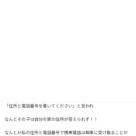
ライブもあっという間に終わり、帰りの車に乗り込みさてコイン
パーキングを出ようとした時に、
「携帯を忘れてきた」
『今気付いて良かった！みんなで取りに行こう』
コインパーキングから会場に戻り、スタッフに携帯を忘れてしまっ
たことを伝えるとこから全て子どもたちに任せた。
#これも経験
携帯電話はすでに総合案内に預けられ、忘れた子どもに、
「住所と電話番号を書いてください」と言われ
なんとその子は自分の家の住所が答えられず！！
なんとか私の住所と電話番号で携帯電話は無事に受け取ることが