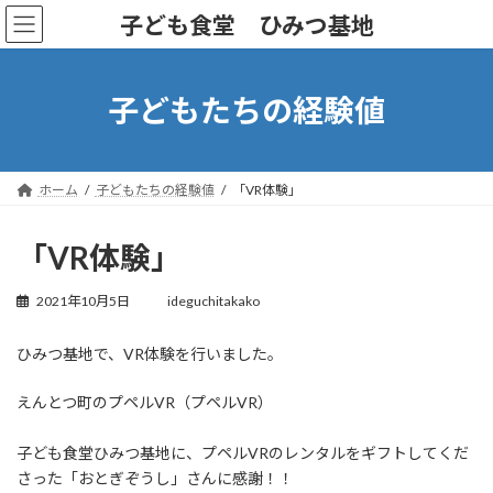
コ
ナ
子ども食堂 ひみつ基地
ン
ビ
テ
ゲ
ン
ー
ツ
シ
子どもたちの経験値
へ
ョ
ス
ン
キ
に
ッ
移
ホーム
子どもたちの経験値
「VR体験」
プ
動
「VR体験」
2021年10月5日
ideguchitakako
ひみつ基地で、VR体験を行いました。
えんとつ町のプペルVR（プペルVR）
子ども食堂ひみつ基地に、プペルVRのレンタルをギフトしてくだ
さった「おとぎぞうし」さんに感謝！！